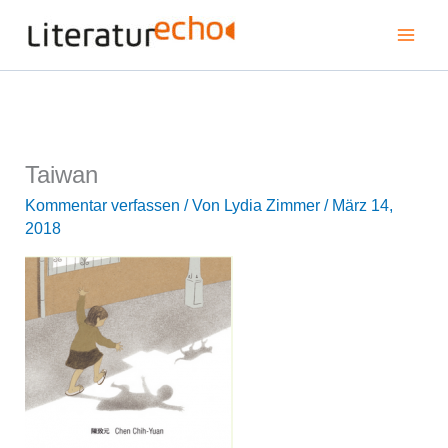
Zum
Mai
Inhalt
springen
Men
Taiwan
Kommentar verfassen
/ Von
Lydia Zimmer
/
März 14,
2018