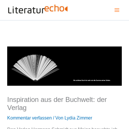
Zum
Mai
Inhalt
springen
Men
Inspiration aus der Buchwelt: der
Verlag
Kommentar verfassen
/ Von
Lydia Zimmer